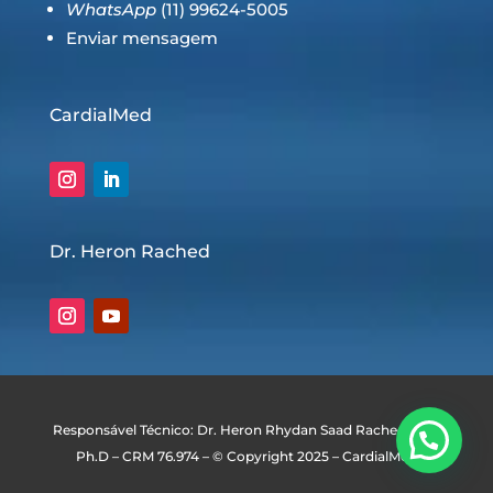
WhatsApp
(11) 99624-5005
Enviar mensagem
CardialMed
Dr. Heron Rached
Responsável Técnico: Dr. Heron Rhydan Saad Rached, MD,
Ph.D – CRM 76.974 – © Copyright 2025 – CardialMed